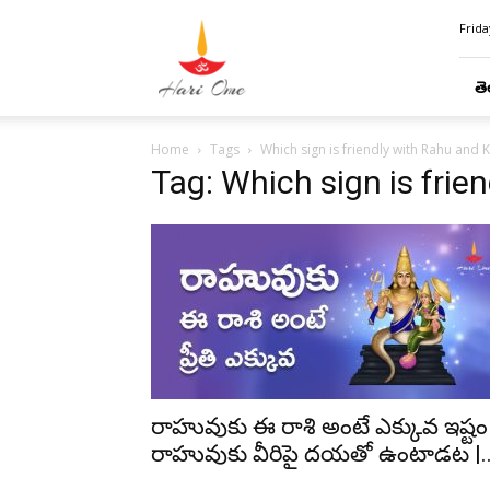
Hari
Frida
Ome
తె
Home
Tags
Which sign is friendly with Rahu and 
Tag: Which sign is frie
రాహువుకు ఈ రాశి అంటే ఎక్కువ ఇష్టం
రాహువుకు వీరిపై దయతో ఉంటాడట |..