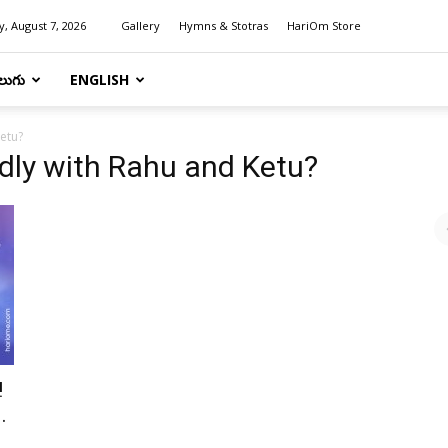
y, August 7, 2026
Gallery
Hymns & Stotras
HariOm Store
లుగు
ENGLISH
Ketu?
ndly with Rahu and Ketu?
!
.