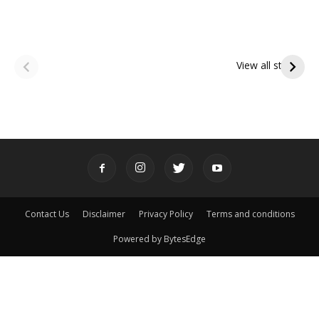
ఆషాఢ అమావాస్య:
ఆషాఢ పౌర్ణమి 2026:
పితృదేవతల ఆశీర్వాదం
ఇంద్రకీలాద్రి గిరి ప్రదక్షిణ
View all stories
పొందే పవిత్ర రోజు
Contact Us
Disclaimer
Privacy Policy
Terms and conditions
Powered by BytesEdge