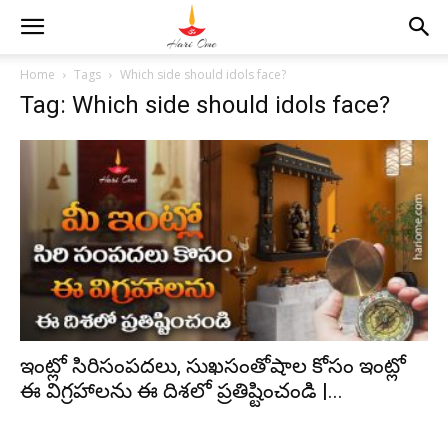
Home
Tags
Which side should idols face?
Tag: Which side should idols face?
ఇంట్లో సిరిసంపదలు, సుఖసంతోషాల కోసం ఇంట్లో
ఈ విగ్రహాలను ఈ దిశలో ప్రతిష్టించండి |...