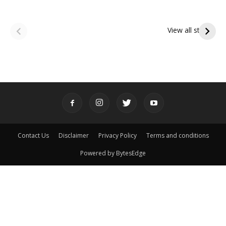
ఆషాఢ అమావాస్య:
ఆషాఢ పౌర్ణమి 2026:
పితృదేవతల ఆశీర్వాదం
ఇంద్రకీలాద్రి గిరి ప్రదక్షిణ
View all stories
పొందే పవిత్ర రోజు
Contact Us
Disclaimer
Privacy Policy
Terms and conditions
Powered by BytesEdge