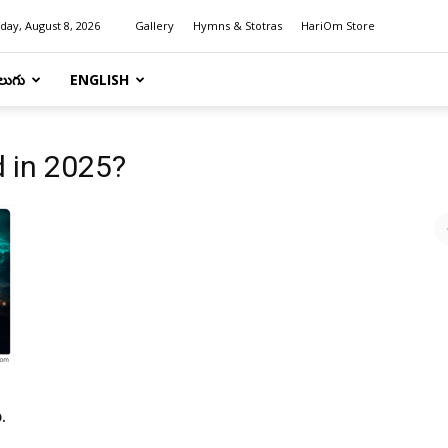
day, August 8, 2026
Gallery
Hymns & Stotras
HariOm Store
లుగు
ENGLISH
d in 2025?
.