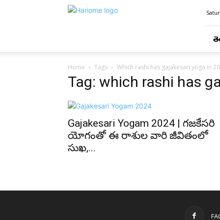
Hari
Satur
Ome
తె
Home
Tags
Which rashi has gajakesari yoga in 2
Tag: which rashi has g
Gajakesari Yogam 2024 | గజకేసరి
యోగంతో ఈ రాశుల వారి జీవితంలో
సుఖ,...
FA