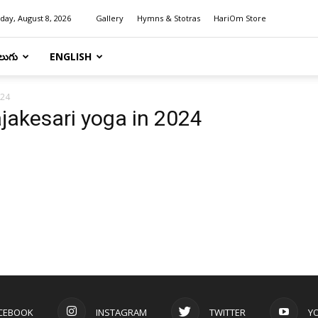
day, August 8, 2026
Gallery
Hymns & Stotras
HariOm Store
లుగు
ENGLISH
024
ajakesari yoga in 2024
CEBOOK
INSTAGRAM
TWITTER
Y