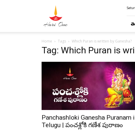
Hari
Satur
Ome
తె
Home
Tags
Which Puran is written by Ganesha?
Tag: Which Puran is wr
Panchashloki Ganesha Puranam i
Telugu | పంచశ్లోకి గణేశ పురాణం