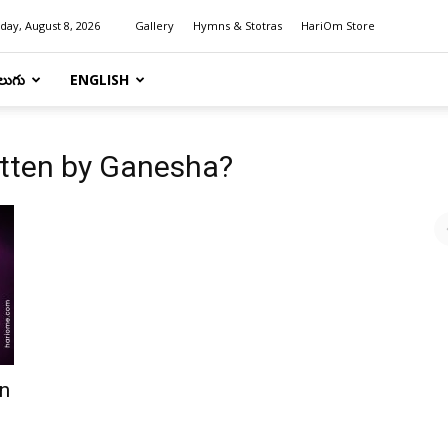
day, August 8, 2026
Gallery
Hymns & Stotras
HariOm Store
లుగు
ENGLISH
itten by Ganesha?
n