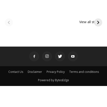
ఆషాఢ అమావాస్య:
ఆషాఢ పౌర్ణమి 2026:
పితృదేవతల ఆశీర్వాదం
ఇంద్రకీలాద్రి గిరి ప్రదక్షిణ
View all stories
పొందే పవిత్ర రోజు
Contact Us
Disclaimer
Privacy Policy
Terms and conditions
Powered by BytesEdge