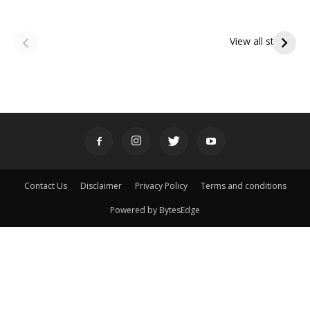
ఆషాఢ అమావాస్య:
ఆషాఢ పౌర్ణమి 2026:
పితృదేవతల ఆశీర్వాదం
ఇంద్రకీలాద్రి గిరి ప్రదక్షిణ
View all stories
పొందే పవిత్ర రోజు
Contact Us
Disclaimer
Privacy Policy
Terms and conditions
Powered by BytesEdge