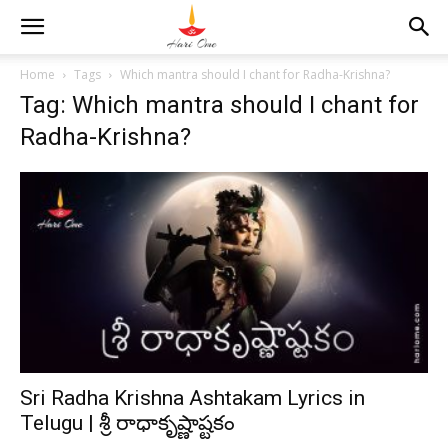
Home
Tags
Which mantra should I chant for Radha-Krishna?
Tag: Which mantra should I chant for
Radha-Krishna?
Sri Radha Krishna Ashtakam Lyrics in
Telugu | శ్రీ రాధాకృష్ణాష్టకం