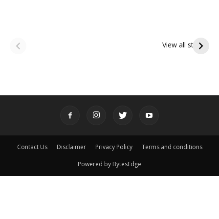
ఆషాఢ అమావాస్య:
ఆషాఢ పౌర్ణమి 2026:
పితృదేవతల ఆశీర్వాదం
ఇంద్రకీలాద్రి గిరి ప్రదక్షిణ
View all stories
పొందే పవిత్ర రోజు
Contact Us
Disclaimer
Privacy Policy
Terms and conditions
Powered by BytesEdge