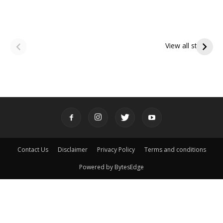
ఆషాఢ అమావాస్య:
ఆషాఢ పౌర్ణమి 2026:
పితృదేవతల ఆశీర్వాదం
ఇంద్రకీలాద్రి గిరి ప్రదక్షిణ
View all stories
పొందే పవిత్ర రోజు
Contact Us
Disclaimer
Privacy Policy
Terms and conditions
Powered by BytesEdge