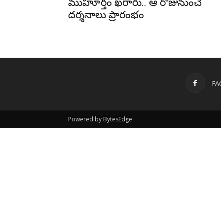
ముహూర్తం ఖరారు.. ఆ రోజునుంచే
దర్శనాలు ప్రారంభం
FA
Powered by BytesEdge