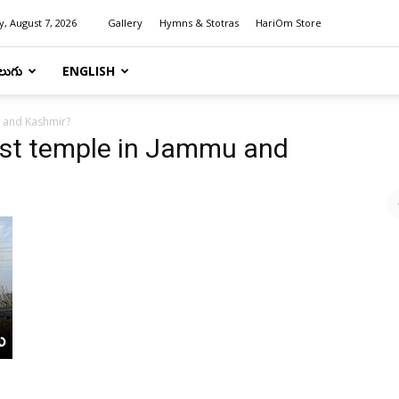
y, August 7, 2026
Gallery
Hymns & Stotras
HariOm Store
లుగు
ENGLISH
u and Kashmir?
est temple in Jammu and