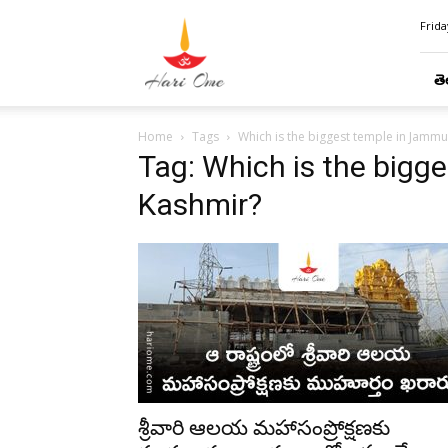
Hari
Frida
Ome
తె
Home
Tags
Which is the biggest temple in Jamm
Tag: Which is the bigg
Kashmir?
శ్రీవారి ఆలయ మహాసంప్రోక్షణకు