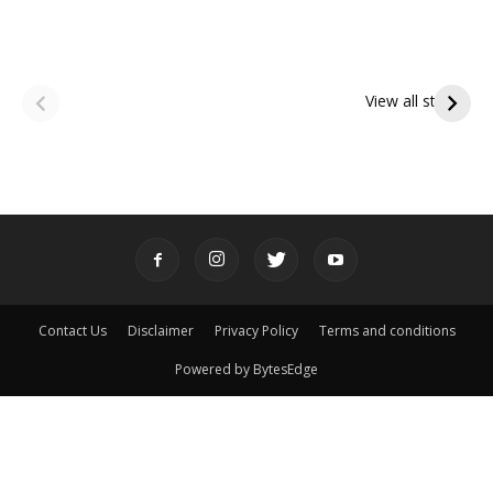
ఆషాఢ అమావాస్య:
ఆషాఢ పౌర్ణమి 2026:
పితృదేవతల ఆశీర్వాదం
ఇంద్రకీలాద్రి గిరి ప్రదక్షిణ
View all stories
పొందే పవిత్ర రోజు
Contact Us
Disclaimer
Privacy Policy
Terms and conditions
Powered by BytesEdge