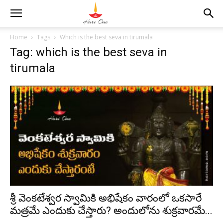
Home
Tags
Which is the best seva in tirumala
Tag: which is the best seva in
tirumala
శ్రీ వెంకటేశ్వర స్వామికి అభిషేకం వారంలో ఒకసారే
మత్రమే ఎందుకు చేస్తారు? అందులోను శుక్రవారమే...