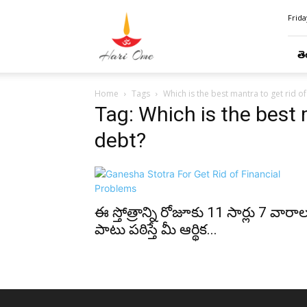
Hari
Frida
Ome
తె
Home
Tags
Which is the best mantra to get rid of
Tag: Which is the best m
debt?
ఈ స్తోత్రాన్ని రోజూకు 11 సార్లు 7 వారా
పాటు పఠిస్తే మీ ఆర్థిక...