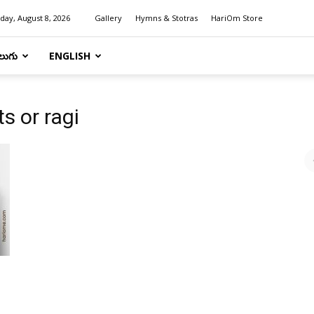
day, August 8, 2026
Gallery
Hymns & Stotras
HariOm Store
లుగు
ENGLISH
s or ragi