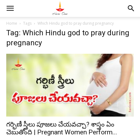
Home
Tags
Which Hindu god to pray during pregnancy
Tag: Which Hindu god to pray during
pregnancy
గర్భిణీ స్త్రీలు పూజలు చేయవచ్చా? శాస్త్రం ఏం
చెబుతోంది | Pregnant Women Perform...