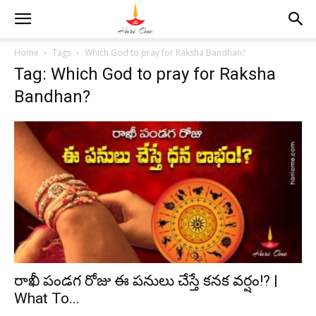
Home
Tags
Which God to pray for Raksha Bandhan?
Tag: Which God to pray for Raksha
Bandhan?
రాఖీ పండగ రోజు ఈ పనులు చేస్తే కనక వర్షం!? |
What To...