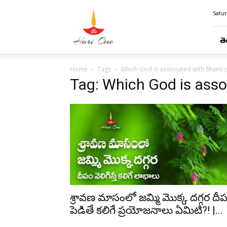
Hari
Satur
Ome
తె
Home
Tags
Which God is associated with Shami p
Tag: Which God is asso
శ్రావణ మాసంలో జమ్మి మొక్క దగ్గర దీ
పెడితే కలిగే ప్రయోజనాలు ఏమిటి?! |...