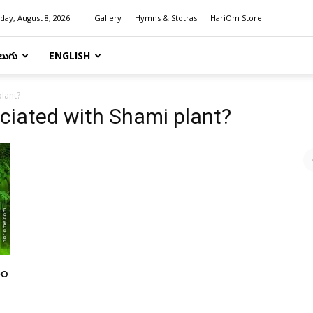
day, August 8, 2026
Gallery
Hymns & Stotras
HariOm Store
లుగు
ENGLISH
lant?
ciated with Shami plant?
పం