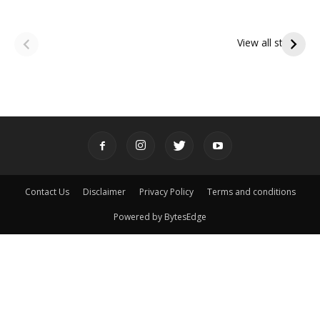
ఆషాఢ అమావాస్య:
ఆషాఢ పౌర్ణమి 2026:
పితృదేవతల ఆశీర్వాదం
ఇంద్రకీలాద్రి గిరి ప్రదక్షిణ
View all stories
పొందే పవిత్ర రోజు
Contact Us
Disclaimer
Privacy Policy
Terms and conditions
Powered by BytesEdge