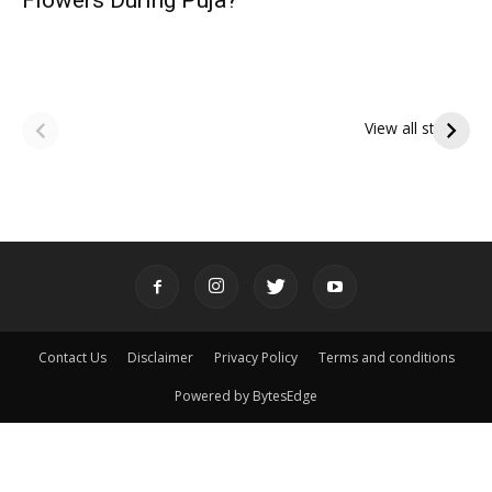
Flowers During Puja?
ఆషాఢ అమావాస్య:
ఆషాఢ పౌర్ణమి 2026:
పితృదేవతల ఆశీర్వాదం
ఇంద్రకీలాద్రి గిరి ప్రదక్షిణ
View all stories
పొందే పవిత్ర రోజు
Contact Us
Disclaimer
Privacy Policy
Terms and conditions
Powered by BytesEdge