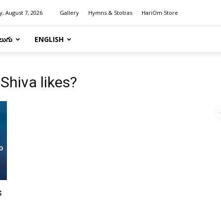
y, August 7, 2026
Gallery
Hymns & Stotras
HariOm Store
లుగు
ENGLISH
Shiva likes?
s