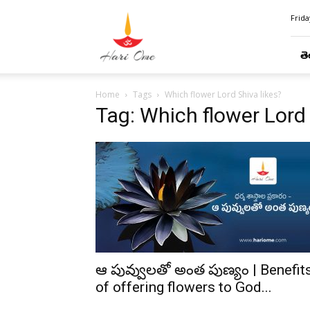
Hari
Frida
Ome
తె
Home
Tags
Which flower Lord Shiva likes?
Tag: Which flower Lord 
ఆ పువ్వులతో అంత పుణ్యం | Benefit
of offering flowers to God...