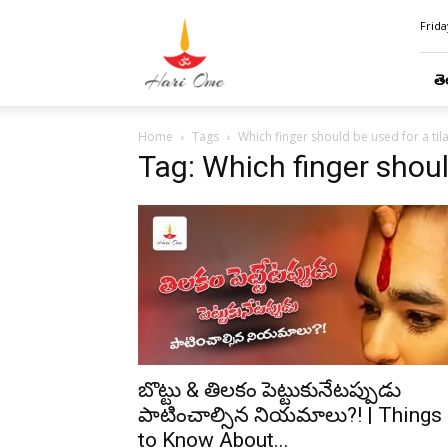
Hari
Frida
Ome
తె
Home
Tags
Which finger should be used for a til
Tag: Which finger shoul
బొట్టు & తిలకం పెట్టుకునేటప్పుడు
పాటించాల్సిన నియమాలు?! | Things
to Know About...