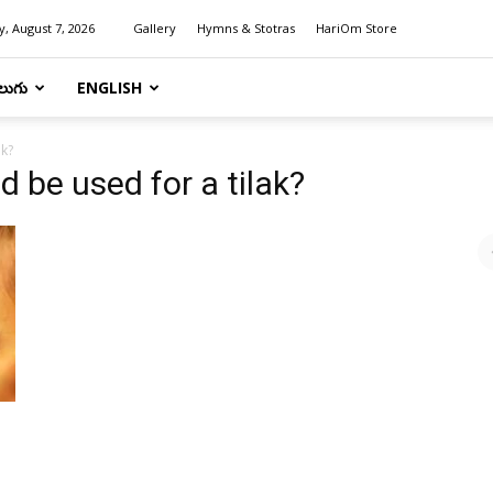
y, August 7, 2026
Gallery
Hymns & Stotras
HariOm Store
లుగు
ENGLISH
ak?
d be used for a tilak?