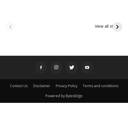
ఆషాఢ అమావాస్య:
ఆషాఢ పౌర్ణమి 2026:
పితృదేవతల ఆశీర్వాదం
ఇంద్రకీలాద్రి గిరి ప్రదక్షిణ
View all stories
పొందే పవిత్ర రోజు
Contact Us
Disclaimer
Privacy Policy
Terms and conditions
Powered by BytesEdge