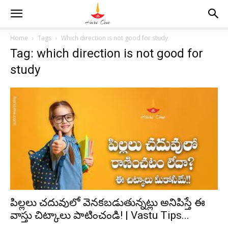
Home
Tags
Which direction is not good for study
Tag: which direction is not good for
study
పిల్లలు చదువులో వెనకబడుతున్నట్లు అనిపిస్తే ఈ
వాస్తు చిట్కాలు పాటించండి! | Vastu Tips...