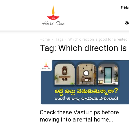
Hari
Frida
Ome
తె
Home
Tags
Which direction is good for a rented
Tag: Which direction is
Check these Vastu tips before
moving into a rental home...