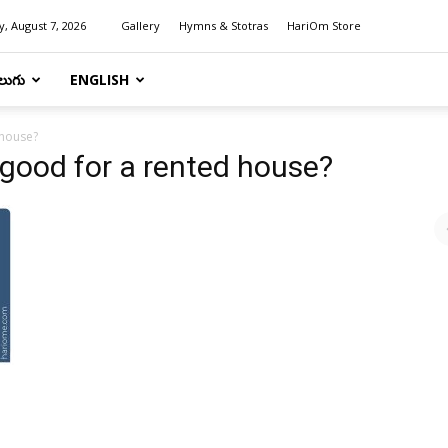
y, August 7, 2026
Gallery
Hymns & Stotras
HariOm Store
లుగు
ENGLISH
 house?
 good for a rented house?