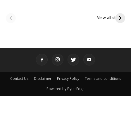
ఆషాఢ అమావాస్య:
ఆషాఢ పౌర్ణమి 2026:
పితృదేవతల ఆశీర్వాదం
ఇంద్రకీలాద్రి గిరి ప్రదక్షిణ
View all stories
పొందే పవిత్ర రోజు
Contact Us
Disclaimer
Privacy Policy
Terms and conditions
Powered by BytesEdge