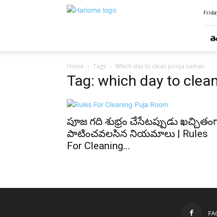
Hari
Frida
Ome
తె
Home
Tags
Which day to clean pooja saman
Tag: which day to cle
పూజ గది శుభ్రం చేసేటప్పుడు ఖచ్చితం
పాటించవలసిన నియమాలు | Rules
For Cleaning...
FA