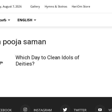
y, August 7, 2026
Gallery
Hymns & Stotras
HariOm Store
లుగు
ENGLISH
an pooja saman
Which Day to Clean Idols of
గా
Deities?
CEBOOK
INSTAGRAM
TWITTER
Y