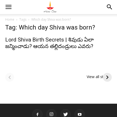
Home
Tags
Which day Shiva was born?
Tag: Which day Shiva was born?
Lord Shiva Birth Secrets | శివుడు ఏలా
జన్మించాడు? ఆయన తల్లిదండ్రులు ఎవరు?
ఆషాఢ అమావాస్య:
ఆషాఢ పౌర్ణమి 2026:
పితృదేవతల ఆశీర్వాదం
ఇంద్రకీలాద్రి గిరి ప్రదక్షిణ
View all stories
పొందే పవిత్ర రోజు