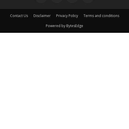
Contact Us
Disclaimer
Privacy Policy
Terms and conditions
Powered by BytesEdge