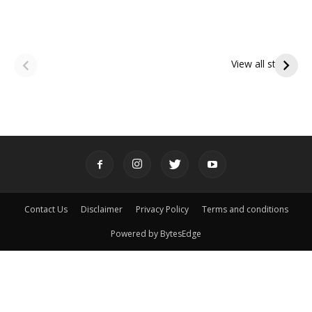
ఆషాఢ అమావాస్య:
ఆషాఢ పౌర్ణమి 2026:
పితృదేవతల ఆశీర్వాదం
ఇంద్రకీలాద్రి గిరి ప్రదక్షిణ
View all stories
పొందే పవిత్ర రోజు
Contact Us
Disclaimer
Privacy Policy
Terms and conditions
Powered by BytesEdge