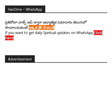
HariOme – WhatsApp
ప్రతిరోజూ వాట్స్ ఆప్ ద్వారా ఆధ్యాత్మిక సమాచారం తెలుగులో
పొందాలనుకుంటే
ఇక్కడ క్లిక్ చేయండి
If you want to get daily Spiritual updates on WhatsApp
Click
Here
Advertisement