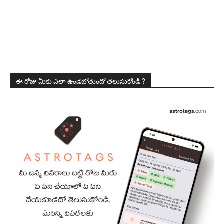
ఈ రోజు మీకు ఎలా ఉండబోతుందో తెలుసుకోండి ?