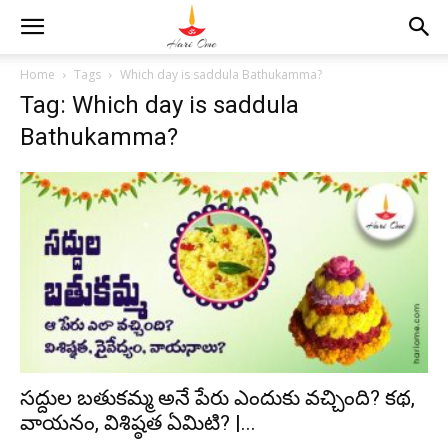
Home
Tags
Which day is saddula Bathukamma?
Tag: Which day is saddula
Bathukamma?
సద్దుల బతుకమ్మ అనే పేరు ఎందుకు వచ్చింది? కథ,
వాయనం, విశిష్ఠత ఏమిటి? |...