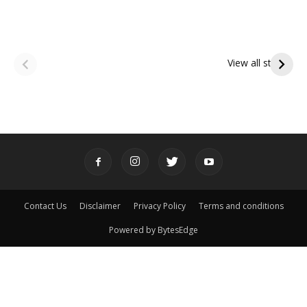
ఆషాఢ అమావాస్య:
ఆషాఢ పౌర్ణమి 2026:
పితృదేవతల ఆశీర్వాదం
ఇంద్రకీలాద్రి గిరి ప్రదక్షిణ
View all stories
పొందే పవిత్ర రోజు
Contact Us
Disclaimer
Privacy Policy
Terms and conditions
Powered by BytesEdge