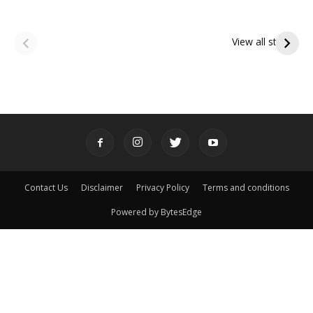
ఆషాఢ అమావాస్య:
ఆషాఢ పౌర్ణమి 2026:
పితృదేవతల ఆశీర్వాదం
ఇంద్రకీలాద్రి గిరి ప్రదక్షిణ
View all stories
పొందే పవిత్ర రోజు
Contact Us
Disclaimer
Privacy Policy
Terms and conditions
Powered by BytesEdge