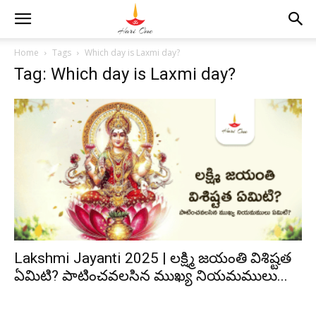
Home
Tags
Which day is Laxmi day?
Tag: Which day is Laxmi day?
Lakshmi Jayanti 2025 | లక్ష్మి జయంతి విశిష్టత
ఏమిటి? పాటించవలసిన ముఖ్య నియమములు...