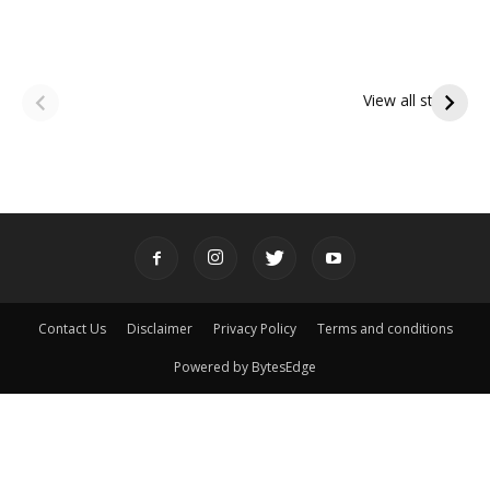
ఆషాఢ అమావాస్య:
ఆషాఢ పౌర్ణమి 2026:
పితృదేవతల ఆశీర్వాదం
ఇంద్రకీలాద్రి గిరి ప్రదక్షిణ
View all stories
పొందే పవిత్ర రోజు
Contact Us
Disclaimer
Privacy Policy
Terms and conditions
Powered by BytesEdge