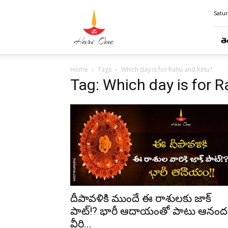
Hari
Satur
Ome
తె
Home
Tags
Which day is for Rahu and Ketu?
Tag: Which day is for 
దీపావళికి ముందే ఈ రాశులకు జాక్
పాట్!? భారీ ఆదాయంతో పాటు ఆనంద
వీరి...