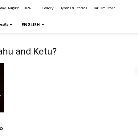
day, August 8, 2026
Gallery
Hymns & Stotras
HariOm Store
లుగు
ENGLISH
Rahu and Ketu?
ం