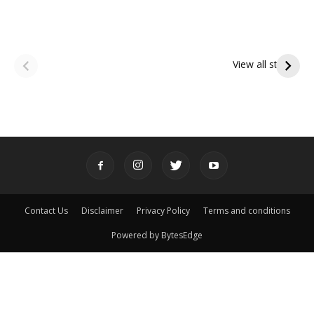
ఆషాఢ అమావాస్య:
ఆషాఢ పౌర్ణమి 2026:
పితృదేవతల ఆశీర్వాదం
ఇంద్రకీలాద్రి గిరి ప్రదక్షిణ
View all stories
పొందే పవిత్ర రోజు
Contact Us
Disclaimer
Privacy Policy
Terms and conditions
Powered by BytesEdge