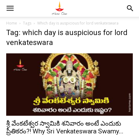
Home
Tags
Which day is auspicious for lord venkateswara
Tag: which day is auspicious for lord
venkateswara
శ్రీ వేంకటేశ్వర స్వామికి శనివారం అంటే ఎందుకు
ప్రీతికరం?! Why Sri Venkateswara Swamy...