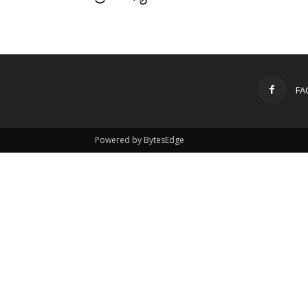
FA
Powered by BytesEdge