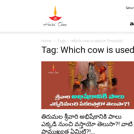
Hari
Satur
Ome
తె
Home
Tags
Which cow is used in Tirumala?
Tag: Which cow is used
తిరుమల శ్రీవారి అభిషేకానికి పాలు
ఎక్కడి నుంచి వస్తాయో తెలుసా?! వాటి
ప్రాముఖ్యత ఏమిటి?!...