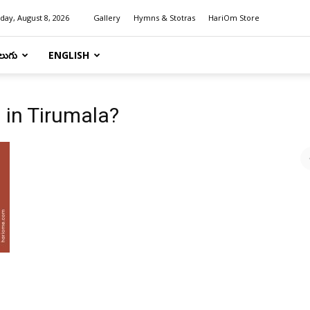
day, August 8, 2026
Gallery
Hymns & Stotras
HariOm Store
లుగు
ENGLISH
 in Tirumala?