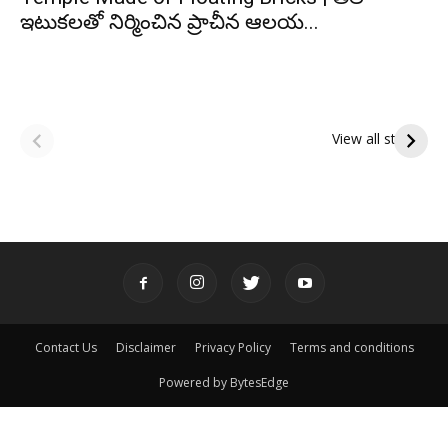
ఇటుకలతో నిర్మించిన ప్రాచీన ఆలయ...
ఆషాఢ అమావాస్య:
ఆషాఢ పౌర్ణమి 2026:
పితృదేవతల ఆశీర్వాదం
ఇంద్రకీలాద్రి గిరి ప్రదక్షిణ
View all stories
పొందే పవిత్ర రోజు
Contact Us
Disclaimer
Privacy Policy
Terms and conditions
Powered by BytesEdge