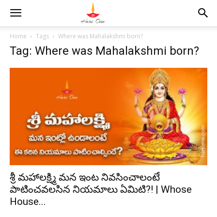
Home
Tags
Where was Mahalakshmi born?
Tag: Where was Mahalakshmi born?
శ్రీ మహాలక్ష్మి మన ఇంట నివసించాలంటే
పాటించవలసిన నియమాలు ఏమిటి?! | Whose
House...