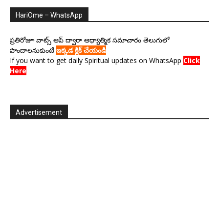
HariOme – WhatsApp
ప్రతిరోజూ వాట్స్ ఆప్ ద్వారా ఆధ్యాత్మిక సమాచారం తెలుగులో
పొందాలనుకుంటే
ఇక్కడ క్లిక్ చేయండి
If you want to get daily Spiritual updates on WhatsApp
Click
Here
Advertisement