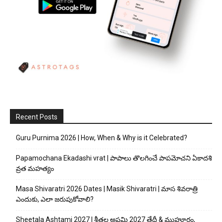
Recent Posts
Guru Purnima 2026 | How, When & Why is it Celebrated?
Papamochana Ekadashi vrat | పాపాలు తొలగించే పాపమోచని ఏకాదశి
వ్రత మహత్యం
Masa Shivaratri 2026 Dates | Masik Shivaratri | మాస శివరాత్రి
ఎందుకు, ఎలా జరుపుకోవాలి?
Sheetala Ashtami 2027 | శీతల అష్టమి 2027 తేదీ & ముహూర్తం,