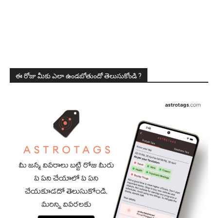
ఈ రోజు మీకు ఎలా ఉండబోతుందో తెలుసుకోండి ?