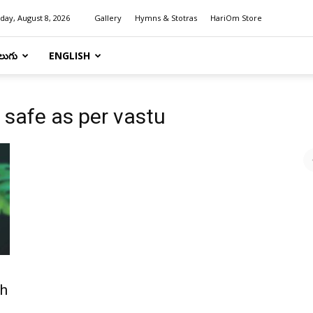
day, August 8, 2026
Gallery
Hymns & Stotras
HariOm Store
లుగు
ENGLISH
 safe as per vastu
th