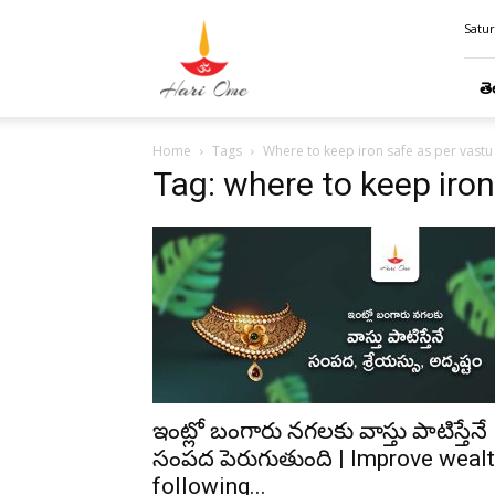
Hari
Satur
Ome
తె
Home
Tags
Where to keep iron safe as per vastu
Tag: where to keep iron
ఇంట్లో బంగారు నగలకు వాస్తు పాటిస్తేనే
సంపద పెరుగుతుంది | Improve weal
following...