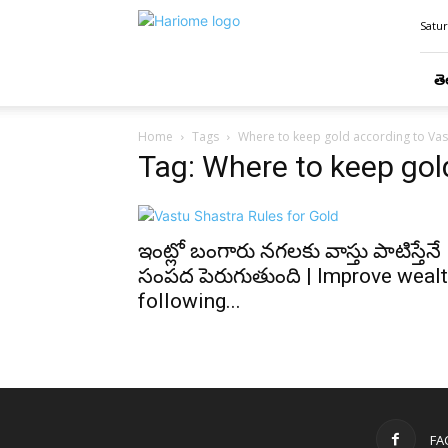
Hari
Satur
Ome
తె
Home
Tags
Where to keep gold according to Vas
Tag: Where to keep gol
ఇంట్లో బంగారు నగలకు వాస్తు పాటిస్తేనే
సంపద పెరుగుతుంది | Improve weal
following...
FA