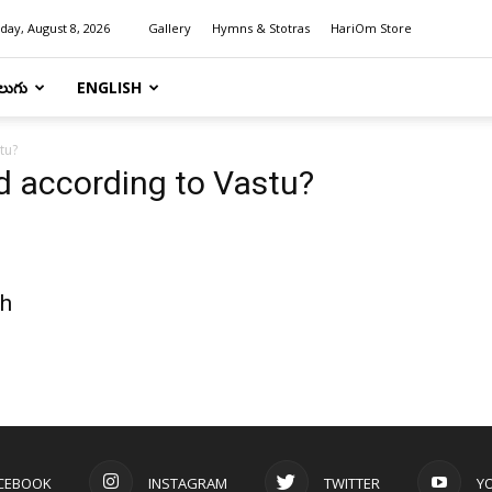
day, August 8, 2026
Gallery
Hymns & Stotras
HariOm Store
లుగు
ENGLISH
tu?
d according to Vastu?
th
CEBOOK
INSTAGRAM
TWITTER
Y