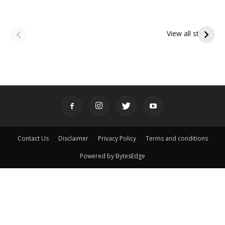
ఆషాఢ అమావాస్య:
ఆషాఢ పౌర్ణమి 2026:
పితృదేవతల ఆశీర్వాదం
ఇంద్రకీలాద్రి గిరి ప్రదక్షిణ
View all stories
పొందే పవిత్ర రోజు
Contact Us
Disclaimer
Privacy Policy
Terms and conditions
Powered by BytesEdge