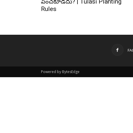
పెంచకూడదు? | Tulasi Planting
Rules
FA
Powered by BytesEdge