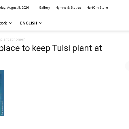
day, August 8, 2026
Gallery
Hymns & Stotras
HariOm Store
లుగు
ENGLISH
i plant at home?
place to keep Tulsi plant at