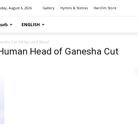
day, August 6, 2026
Gallery
Hymns & Stotras
HariOm Store
లుగు
ENGLISH
esha Cut Off by Lord Shiva?
l Human Head of Ganesha Cut