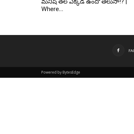
మనిషి తల ఎక్కడ ఉందో తెలుసా!? |
Where...
FA
Powered by BytesEdge