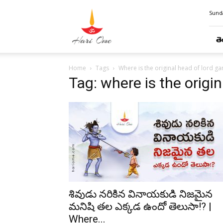
Hari
Sunda
Ome
తె
Home
Tags
Where is the original head of lord g
Tag: where is the origi
శివుడు నరికిన వినాయకుడి నిజమైన
మనిషి తల ఎక్కడ ఉందో తెలుసా!? |
Where...