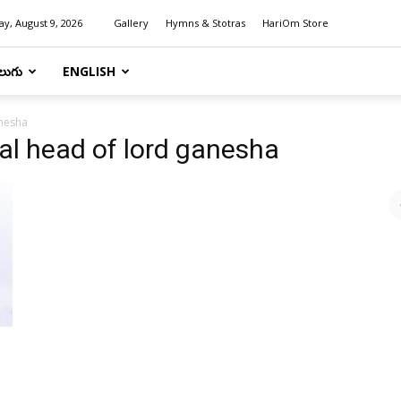
y, August 9, 2026
Gallery
Hymns & Stotras
HariOm Store
లుగు
ENGLISH
anesha
nal head of lord ganesha