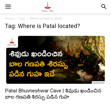
Home
Tags
Where is Patal located?
Tag: Where is Patal located?
Patal Bhuvneshwar Cave | శివుడు ఖండించిన
బాల గణపతి శిరస్సు పడిన గుహ