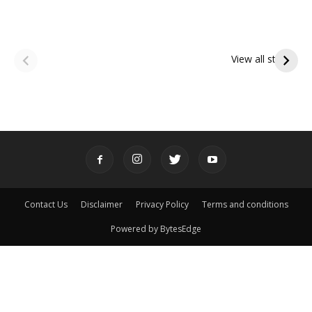
ఆషాఢ అమావాస్య:
ఆషాఢ పౌర్ణమి 2026:
పితృదేవతల ఆశీర్వాదం
ఇంద్రకీలాద్రి గిరి ప్రదక్షిణ
View all stories
పొందే పవిత్ర రోజు
Contact Us
Disclaimer
Privacy Policy
Terms and conditions
Powered by BytesEdge