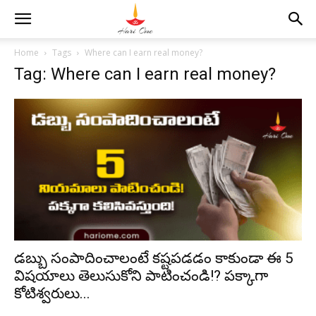
Home
Tags
Where can I earn real money?
Tag: Where can I earn real money?
డ‌బ్బు సంపాదించాలంటే క‌ష్ట‌ప‌డ‌డం కాకుండా ఈ 5
విషయాలు తెలుసుకోని పాటించండి!? పక్కాగా
కోటిశ్వరులు...