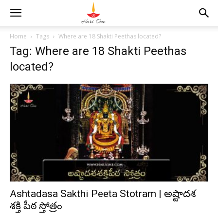
Home
Tags
Where are 18 Shakti Peethas located?
Tag: Where are 18 Shakti Peethas
located?
Ashtadasa Sakthi Peeta Stotram | అష్టాదశ
శక్తి పీఠ స్తోత్రం