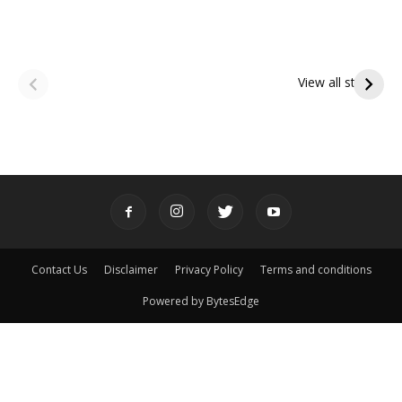
ఆషాఢ అమావాస్య:
ఆషాఢ పౌర్ణమి 2026:
పితృదేవతల ఆశీర్వాదం
ఇంద్రకీలాద్రి గిరి ప్రదక్షిణ
View all stories
పొందే పవిత్ర రోజు
Contact Us
Disclaimer
Privacy Policy
Terms and conditions
Powered by BytesEdge