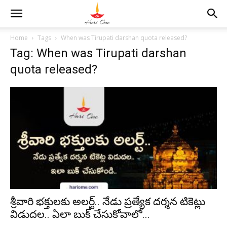
Home
Tags
When was Tirupati darshan quota released?
Tag: When was Tirupati darshan
quota released?
శ్రీవారి భక్తులకు అలర్ట్.. నేడు ప్రత్యేక దర్శన టికెట్లు
విడుదల.. ఏలా బుక్ చేసుకోవాలో...