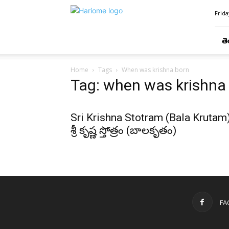
Hari
Frida
Ome
తె
Home
Tags
When was krishna born
Tag: when was krishna
Sri Krishna Stotram (Bala Krutam)
శ్రీ కృష్ణ స్తోత్రం (బాలకృతం)
FA