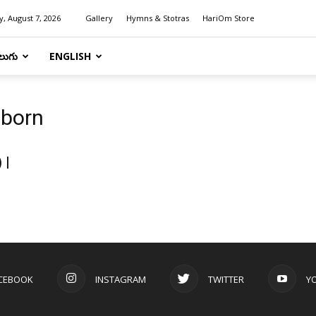
y, August 7, 2026
Gallery
Hymns & Stotras
HariOm Store
లుగు
ENGLISH
 born
 |
CEBOOK
INSTAGRAM
TWITTER
Y