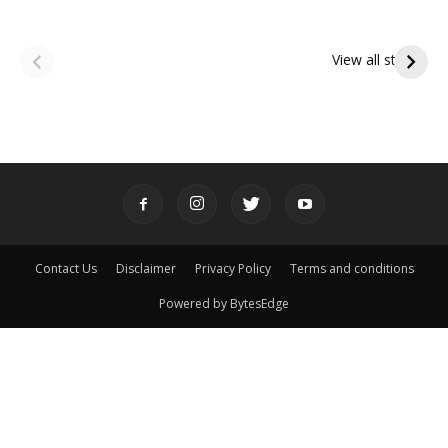
ఆషాఢ అమావాస్య:
ఆషాఢ పౌర్ణమి 2026:
పితృదేవతల ఆశీర్వాదం
ఇంద్రకీలాద్రి గిరి ప్రదక్షిణ
View all stories
పొందే పవిత్ర రోజు
Contact Us
Disclaimer
Privacy Policy
Terms and conditions
Powered by BytesEdge